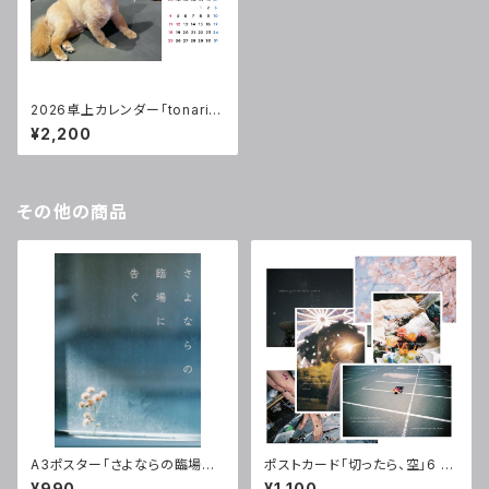
2026卓上カレンダー「tonari n
o Lily」(1月始まり)
¥2,200
その他の商品
A3ポスター「さよならの臨場に
ポストカード「切ったら、空」6 S
告ぐ」(サイン入)
ongs
¥990
¥1,100