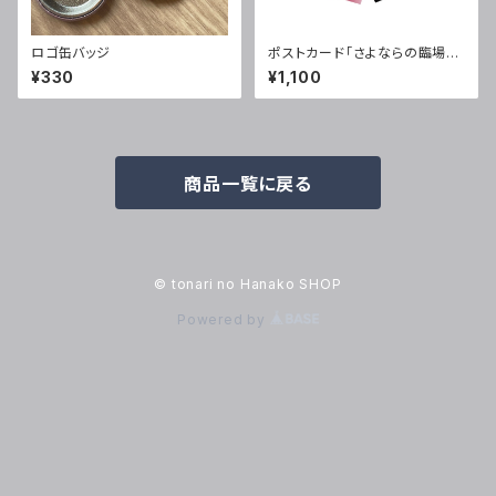
ロゴ缶バッジ
ポストカード「さよならの臨場に
告ぐ」5 Songs
¥330
¥1,100
商品一覧に戻る
© tonari no Hanako SHOP
Powered by