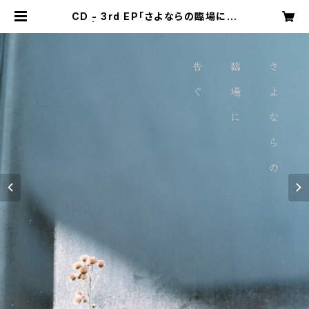
CD - 3rd EP「さよならの臨場に告
ぐ」 | tonari no Hanako SHOP