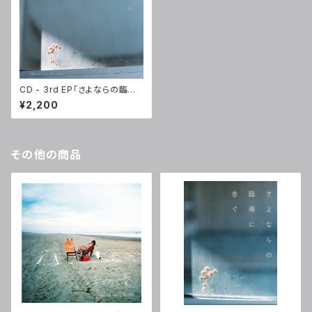
CD - 3rd EP「さよならの臨場
に告ぐ」
¥2,200
その他の商品