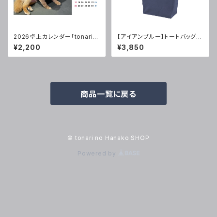
2026卓上カレンダー「tonari n
【アイアンブルー】トートバッグ
o Lily」(1月始まり)
(Lサイズ)
¥2,200
¥3,850
商品一覧に戻る
© tonari no Hanako SHOP
Powered by