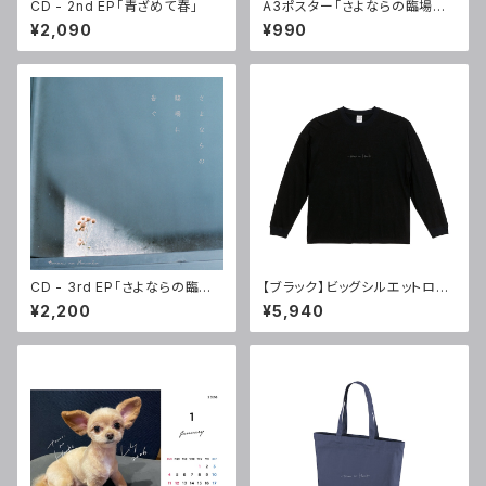
CD - 2nd EP「青ざめて春」
A3ポスター「さよならの臨場に
告ぐ」(サイン入)
¥2,090
¥990
CD - 3rd EP「さよならの臨場
【ブラック】ビッグシルエットロン
に告ぐ」
T
¥2,200
¥5,940